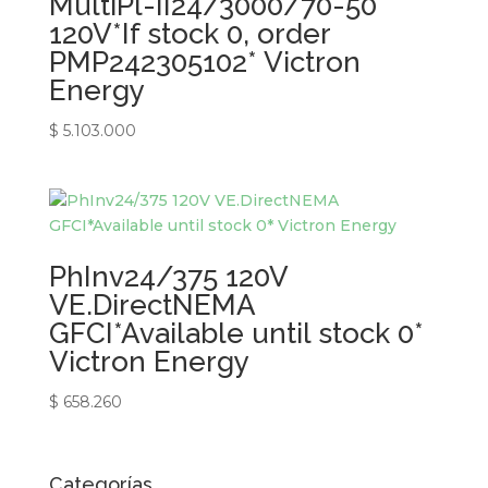
MultiPl-II24/3000/70-50
120V*If stock 0, order
PMP242305102* Victron
Energy
$
5.103.000
PhInv24/375 120V
VE.DirectNEMA
GFCI*Available until stock 0*
Victron Energy
$
658.260
Categorías