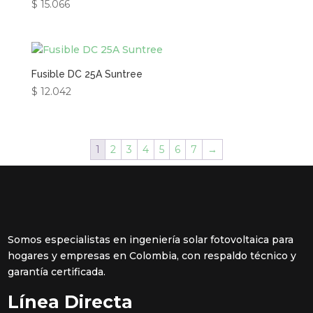
$
15.066
Fusible DC 25A Suntree
$
12.042
1
2
3
4
5
6
7
→
Somos especialistas en ingeniería solar fotovoltaica para
hogares y empresas en Colombia, con respaldo técnico y
garantía certificada.
Línea Directa